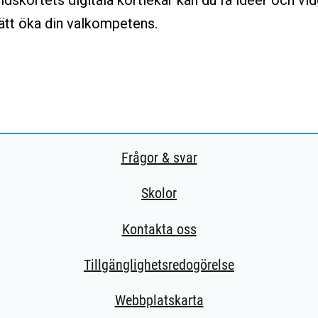
idskortets digitala kortlekar kan du få ideer och vi
ätt öka din valkompetens.
Frågor & svar
Skolor
Kontakta oss
Tillgänglighetsredogörelse
Webbplatskarta