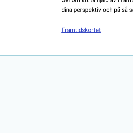
Genom att ta hjälp av Framt
dina perspektiv och på så s
Framtidskortet