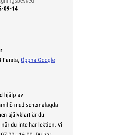
agningsbesked
6-09-14
r
 Farsta,
Öppna Google
ed hjälp av
xenmiljö med schemalagda
en självklart är du
när du inte har lektion. Vi
07.00 - 16.00. Du har