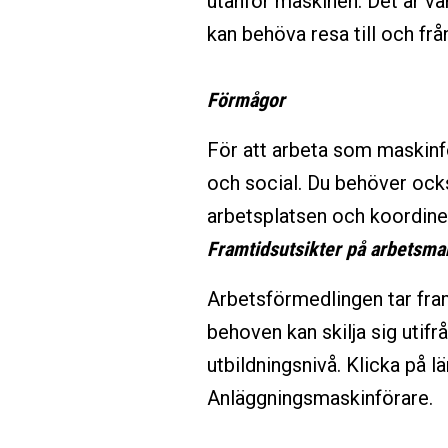
utanför maskinen. Det är van
kan behöva resa till och från
Förmågor
För att arbeta som maskinf
och social. Du behöver oc
arbetsplatsen och koordiner
Framtidsutsikter på arbetsm
Arbetsförmedlingen tar fra
behoven kan skilja sig utifr
utbildningsnivå. Klicka på 
Anläggningsmaskinförare.