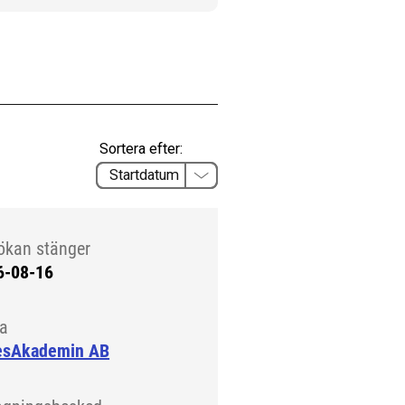
Sortera efter:
ökan stänger
6-08-16
la
esAkademin AB