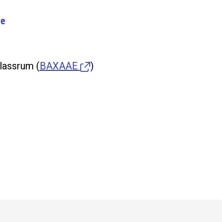
re
Klassrum
(
BAXAAE
)