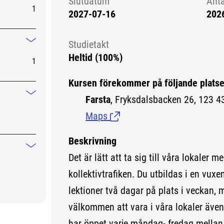
Slutdatum
Ant
1
2027-07-16
202
Studietakt
Mindre information
Heltid (100%)
1
Kursen förekommer på följande platse
Farsta
, Fryksdalsbacken 26, 123 43
Mindre information
Maps
(Länk till extern sida.)
Beskrivning
Mindre information
Det är lätt att ta sig till våra lokaler m
kollektivtrafiken. Du utbildas i en vu
lektioner två dagar på plats i veckan, m
välkommen att vara i våra lokaler även 
har öppet varje måndag- fredag mellan 