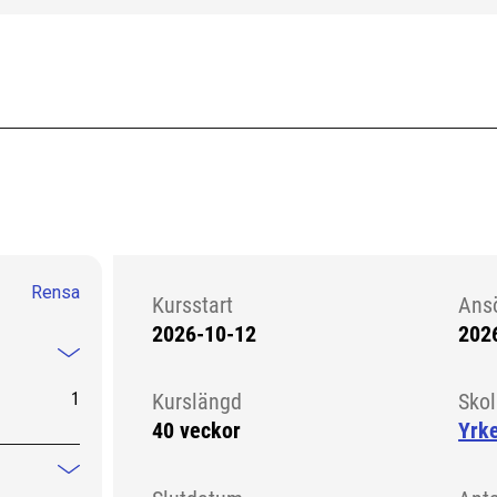
Rensa
Kursstart
Ans
2026-10-12
202
Kursstart 6130919
Mindre information
1
Kurslängd
Sko
40 veckor
Yrk
Mindre information