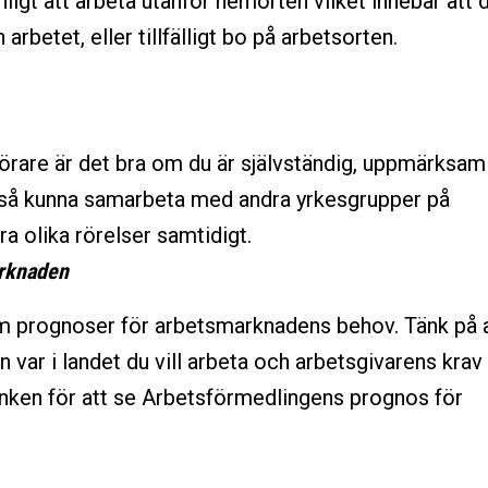
ligt att arbeta utanför hemorten vilket innebär att 
 arbetet, eller tillfälligt bo på arbetsorten.
örare är det bra om du är självständig, uppmärksam
kså kunna samarbeta med andra yrkesgrupper på
a olika rörelser samtidigt.
arknaden
m prognoser för arbetsmarknadens behov. Tänk på 
ån var i landet du vill arbeta och arbetsgivarens krav
länken för att se Arbetsförmedlingens prognos för