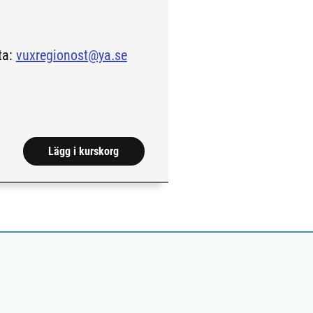
ta:
vuxregionost@ya.se
 sida.)
Lägg i kurskorg