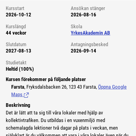
Kursstart
Ansökan stänger
2026-10-12
2026-08-16
Kursstart 6131129
Kurslängd
Skola
44 veckor
YrkesAkademin AB
Slutdatum
Antagningsbesked
2027-08-13
2026-09-14
Studietakt
Heltid (100%)
Kursen förekommer på följande platser
Farsta
, Fryksdalsbacken 26, 123 43 Farsta,
Öppna Google
Maps
(Länk till extern sida.)
Beskrivning
Det är lätt att ta sig till våra lokaler med hjälp av
kollektivtrafiken. Du utbildas i en vuxenmiljö med
schemalagda lektioner två dagar på plats i veckan, men
självklart är du välkommen att vara i våra lokaler även när du