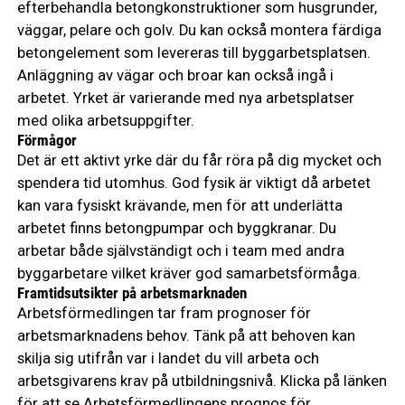
efterbehandla betongkonstruktioner som husgrunder,
väggar, pelare och golv. Du kan också montera färdiga
betongelement som levereras till byggarbetsplatsen.
Anläggning av vägar och broar kan också ingå i
arbetet. Yrket är varierande med nya arbetsplatser
med olika arbetsuppgifter.
Förmågor
Det är ett aktivt yrke där du får röra på dig mycket och
spendera tid utomhus. God fysik är viktigt då arbetet
kan vara fysiskt krävande, men för att underlätta
arbetet finns betongpumpar och byggkranar. Du
arbetar både självständigt och i team med andra
byggarbetare vilket kräver god samarbetsförmåga.
Framtidsutsikter på arbetsmarknaden
Arbetsförmedlingen tar fram prognoser för
arbetsmarknadens behov. Tänk på att behoven kan
skilja sig utifrån var i landet du vill arbeta och
arbetsgivarens krav på utbildningsnivå. Klicka på länken
för att se Arbetsförmedlingens prognos för