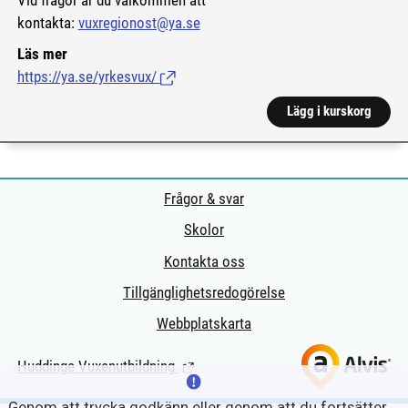
Vid frågor är du välkommen att
kontakta:
vuxregionost@ya.se
Läs mer
https://ya.se/yrkesvux/
(Länk till extern sida.)
Lägg i kurskorg
Frågor & svar
Skolor
Kontakta oss
Tillgänglighetsredogörelse
Webbplatskarta
Huddinge Vuxenutbildning
(Länk till extern sida.)
Genom att trycka godkänn eller genom att du fortsätter