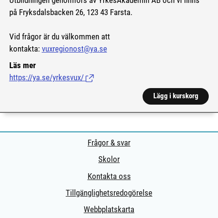
Utbildningen genomförs av YrkesAkademin AB och vi finns
på Fryksdalsbacken 26, 123 43 Farsta.
Vid frågor är du välkommen att
kontakta:
vuxregionost@ya.se
Läs mer
https://ya.se/yrkesvux/
(Länk till extern sida.)
Lägg i kurskorg
Frågor & svar
Skolor
Kontakta oss
Tillgänglighetsredogörelse
Webbplatskarta