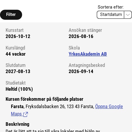
Sortera efter:
Filter
Kursstart
Ansökan stänger
2026-10-12
2026-08-16
Kursstart 6131281
Kurslängd
Skola
44 veckor
YrkesAkademin AB
Slutdatum
Antagningsbesked
2027-08-13
2026-09-14
Studietakt
Heltid (100%)
Kursen förekommer på följande platser
Farsta
, Fryksdalsbacken 26, 123 43 Farsta,
Öppna Google
Maps
(Länk till extern sida.)
Beskrivning
Det är lätt att ta sig till våra lokaler med hjälp av